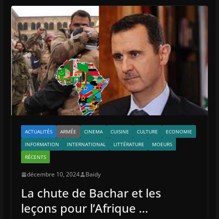
ACTUALITÉS
ARMÉE
CINEMA
CUISINE
CULTURE
ECONOMIE
INFORMATION
INTERNATIONAL
LITTÉRATURE
MOEURS
RÉCENTS
décembre 10, 2024
Baidy
La chute de Bachar et les
leçons pour l’Afrique …