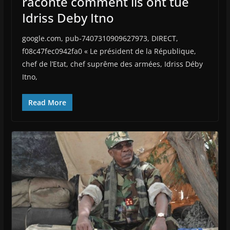
raconte comment ils ont tué
Idriss Deby Itno
google.com, pub-7407310909627973, DIRECT,
f08c47fec0942fa0 « Le président de la République,
chef de l’Etat, chef suprême des armées, Idriss Déby
Itno,
Read More