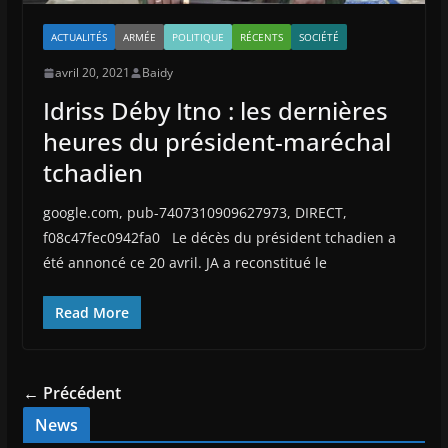
ACTUALITÉS
ARMÉE
POLITIQUE
RÉCENTS
SOCIÉTÉ
avril 20, 2021
Baidy
Idriss Déby Itno : les dernières
heures du président-maréchal
tchadien
google.com, pub-7407310909627973, DIRECT,
f08c47fec0942fa0 Le décès du président tchadien a
été annoncé ce 20 avril. JA a reconstitué le
Read More
← Précédent
News