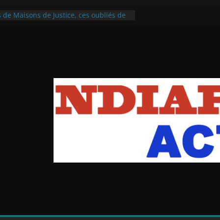
de Maisons de Justice, ces oubliés de
iciaire sénégalaise : entre inégalité de
ce de plan de carrière.
e met fin aux agissements du voleur de
cidents en l’espace de 48 heures
débriefing des tops et flops
: Un nul considéré comme une défaite