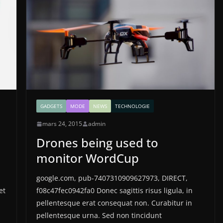
GADGETS
MODE
NEWS
TECHNOLOGIE
mars 24, 2015
admin
Drones being used to
monitor WordCup
google.com, pub-7407310909627973, DIRECT,
et
f08c47fec0942fa0 Donec sagittis risus ligula, in
pellentesque erat consequat non. Curabitur in
pellentesque urna. Sed non tincidunt