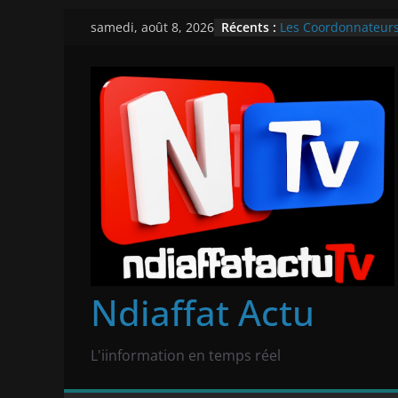
Passer
Récents :
Les Coordonnateurs 
samedi, août 8, 2026
au
l’Administration jud
traitement et absen
contenu
Golf Sud : La polic
motos
21 morts en deux ac
Sénégal V Soudan : 
SENEGAL VS CONGO 
Ndiaffat Actu
L'iinformation en temps réel