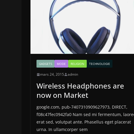
GADGETS
MODE
RELIGION
TECHNOLOGIE
mars 24, 2015
admin
Wireless Headphones are
now on Market
google.com, pub-7407310909627973, DIRECT,
f08c47fec0942fa0 Nam sed mi fermentum, laore
erat sed, volutpat ante. Phasellus eget placerat
urna. In ullamcorper sem