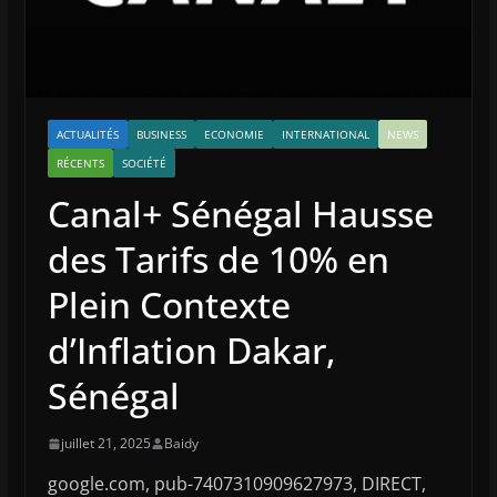
ACTUALITÉS
BUSINESS
ECONOMIE
INTERNATIONAL
NEWS
RÉCENTS
SOCIÉTÉ
Canal+ Sénégal Hausse
des Tarifs de 10% en
Plein Contexte
d’Inflation Dakar,
Sénégal
juillet 21, 2025
Baidy
google.com, pub-7407310909627973, DIRECT,